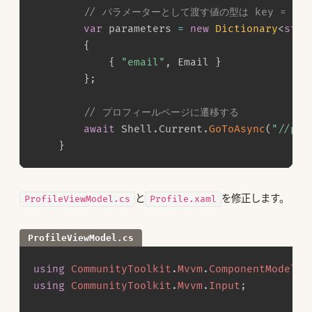
// パラメーターとして渡す値の型は key = strin
var
 parameters 
=
new
Dictionary
<
stri
{
{
"email"
,
 Email 
}
}
;
// プロフィールページに遷移する
await
 Shell
.
Current
.
GoToAsync
(
"//pro
}
と
を修正します。
ProfileViewModel.cs
Profile.xaml
ProfileViewModel.cs
using
CommunityToolkit
.
Mvvm
.
ComponentModel
;
using
CommunityToolkit
.
Mvvm
.
Input
;