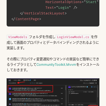
HorizontalOptions
=
"
Start
"
Text
=
"
Login
"
/>
</
VerticalStackLayout
>
</
ContentPage
>
フォルダを作成し
を作
ViewModels
LoginViewModel.cs
成して画面のプロパティとデータバインディングされるように
実装します。
その際にプロパティ変更通知やコマンドの実装など簡単にでき
るライブラリとして
CommunityToolkit.Mvvm
をインストール
しておきます。