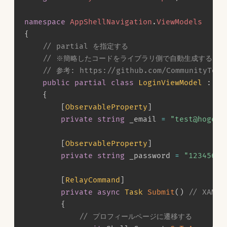
namespace
AppShellNavigation
.
ViewModels
{
// partial を指定する
// ※簡略したコードをライブラリ側で自動生成するため
// 参考: https://github.com/CommunityTool
public
partial
class
LoginViewModel
:
Ob
{
[
ObservableProperty
]
private
string
 _email 
=
"test@hoge.c
[
ObservableProperty
]
private
string
 _password 
=
"12345678
[
RelayCommand
]
private
async
Task
Submit
(
)
// XAML
{
// プロフィールページに遷移する