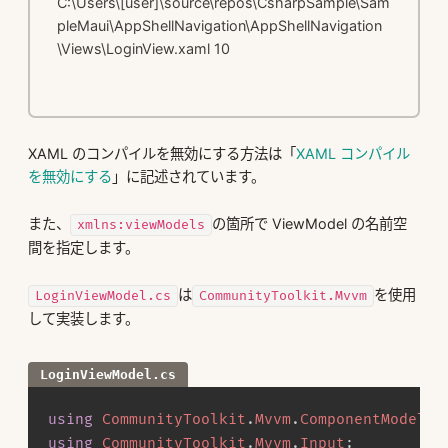
C:\Users\[user]\source\repos\CsharpSample\Sam
pleMaui\AppShellNavigation\AppShellNavigation
\Views\LoginView.xaml 10
XAML のコンパイルを無効にする方法は「
XAML コンパイル
を無効にする
」に記述されています。
また、
の箇所で ViewModel の名前空
xmlns:viewModels
間を指定します。
は
を使用
LoginViewModel.cs
CommunityToolkit.Mvvm
して実装します。
LoginViewModel.cs
using
CommunityToolkit
.
Mvvm
.
ComponentModel
;
using
CommunityToolkit
.
Mvvm
.
Input
;