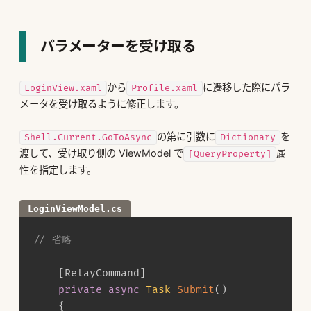
パラメーターを受け取る
から
に遷移した際にパラ
LoginView.xaml
Profile.xaml
メータを受け取るように修正します。
の第に引数に
を
Shell.Current.GoToAsync
Dictionary
渡して、受け取り側の ViewModel で
属
[QueryProperty]
性を指定します。
LoginViewModel.cs
// 省略
[
RelayCommand
]
private
async
Task
Submit
(
)
{