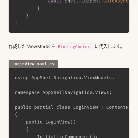
await
 Shell
.
Current
.
GoToAsync
(
"/
}
}
}
作成した ViewModel を
に代入します。
BindingContext
LoginView.xaml.cs
using AppShellNavigation.ViewModels;

namespace AppShellNavigation.Views;

public partial class LoginView : ContentPage

{

	public LoginView()

	{

		InitializeComponent();
