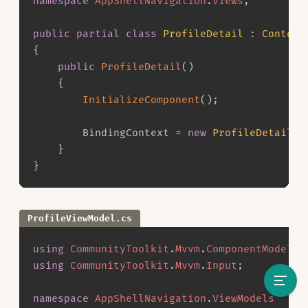
namespace
AppShellNavigation
.
Views
;
public
partial
class
ProfileDetail
:
Content
{
public
ProfileDetail
(
)
{
InitializeComponent
(
)
;
		BindingContext 
=
new
ProfileDetailVi
}
}
ProfileViewModel.cs
using
CommunityToolkit
.
Mvvm
.
ComponentModel
;
using
CommunityToolkit
.
Mvvm
.
Input
;
namespace
AppShellNavigation
.
ViewModels