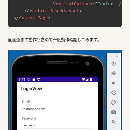
VerticalOptions
=
"
Center
"
/>
</
VerticalStackLayout
>
</
ContentPage
>
画面遷移の動作も含めて一度動作確認してみます。