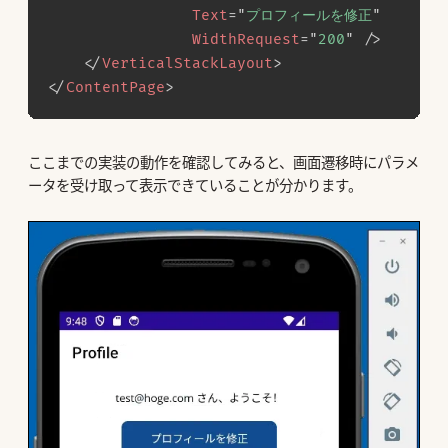
Text
=
"
プロフィールを修正
"
WidthRequest
=
"
200
"
/>
</
VerticalStackLayout
>
</
ContentPage
>
ここまでの実装の動作を確認してみると、画面遷移時にパラメ
ータを受け取って表示できていることが分かります。