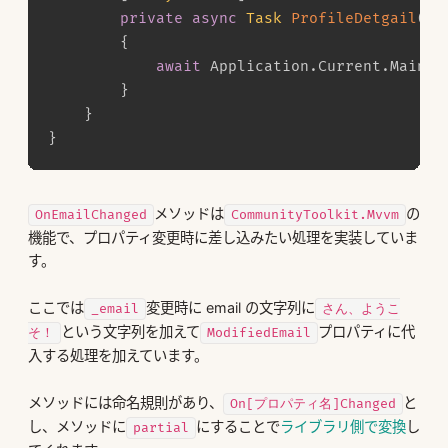
private
async
Task
ProfileDetgail
(
)
{
await
 Application
.
Current
.
MainPa
}
}
}
メソッドは
の
OnEmailChanged
CommunityToolkit.Mvvm
機能で、プロパティ変更時に差し込みたい処理を実装していま
す。
ここでは
変更時に email の文字列に
_email
さん、ようこ
という文字列を加えて
プロパティに代
そ！
ModifiedEmail
入する処理を加えています。
メソッドには命名規則があり、
と
On[プロパティ名]Changed
し、メソッドに
にすることで
ライブラリ側で変換
し
partial