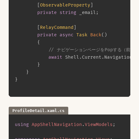
[
ObservableProperty
]
private
string
 _email
;
[
RelayCommand
]
private
async
Task
Back
(
)
{
// ナビゲーションページをPopする（前の
await
 Shell
.
Current
.
Navigation
.
P
}
}
}
ProfileDetail.xaml.cs
using
AppShellNavigation
.
ViewModels
;