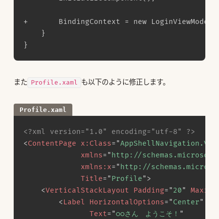
+	    BindingContext = new LoginViewModel();

	}

また
も以下のように修正します。
Profile.xaml
Profile.xaml
<?xml version="1.0" encoding="utf-8" ?>
<
ContentPage
x:
Class
=
"
AppShellNavigation.Vie
xmlns
=
"
http://schemas.microsoft
xmlns:
x
=
"
http://schemas.microso
Title
=
"
Profile
"
>
<
VerticalStackLayout
Padding
=
"
20
"
Maximu
<
Label
HorizontalOptions
=
"
Center
"
Text
=
"
◯◯さん　ようこそ！
"