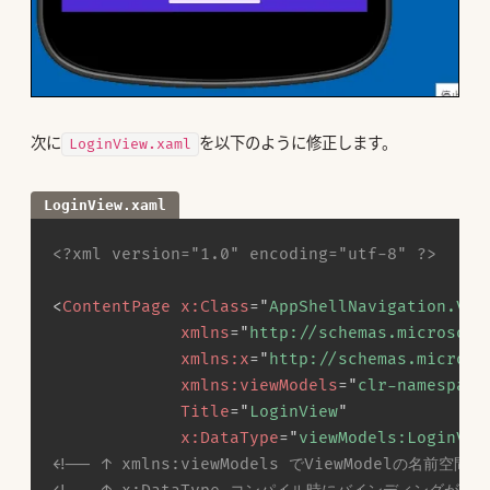
次に
を以下のように修正します。
LoginView.xaml
LoginView.xaml
<?xml version="1.0" encoding="utf-8" ?>
<
ContentPage
x:
Class
=
"
AppShellNavigation.Vie
xmlns
=
"
http://schemas.microsoft
xmlns:
x
=
"
http://schemas.microso
xmlns:
viewModels
=
"
clr-namespace
Title
=
"
LoginView
"
x:
DataType
=
"
viewModels:LoginVie
<!-- ↑ xmlns:viewModels でViewModelの名前空間を