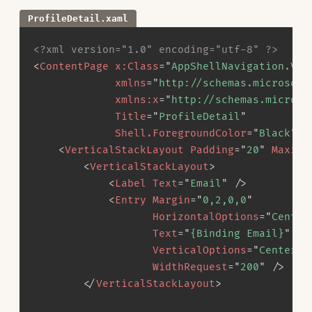
ProfileDetail.xaml
<?xml version="1.0" encoding="utf-8" ?>
<
ContentPage
x:
Class
=
"
AppShellNavigation.Vie
xmlns
=
"
http://schemas.microsoft
xmlns:
x
=
"
http://schemas.microso
Title
=
"
ProfileDetail
"
Shell.ForegroundColor
=
"
Black
"
>
<
<
VerticalStackLayout
Padding
=
"
20
"
Maximu
<
VerticalStackLayout
>
<
Label
Text
=
"
Email
"
/>
<
Entry
Margin
=
"
0,2,0,0
"
HorizontalOptions
=
"
Center
Text
=
"
{Binding Email}
"
VerticalOptions
=
"
Center
"
WidthRequest
=
"
200
"
/>
</
VerticalStackLayout
>