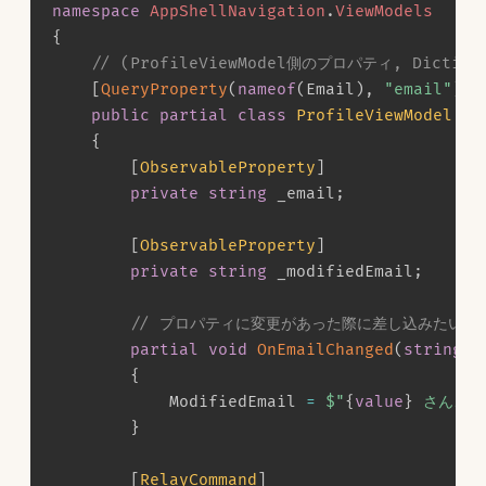
namespace
AppShellNavigation
.
ViewModels
{
// (ProfileViewModel側のプロパティ, Dictio
[
QueryProperty
(
nameof
(
Email
)
,
"email"
)
]
public
partial
class
ProfileViewModel
:
{
[
ObservableProperty
]
private
string
 _email
;
[
ObservableProperty
]
private
string
 _modifiedEmail
;
// プロパティに変更があった際に差し込みたい処
partial
void
OnEmailChanged
(
string
v
{
            ModifiedEmail 
=
$"
{
value
}
 さん、よ
}
[
RelayCommand
]