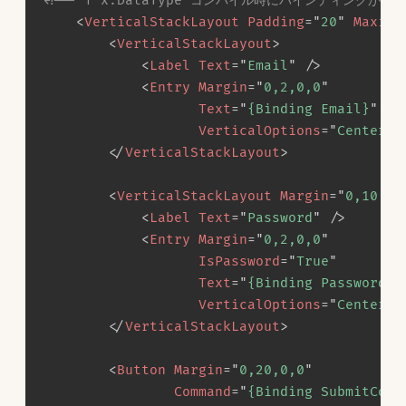
<!-- ↑ x:DataType コンパイル時にバインディングが検
<
VerticalStackLayout
Padding
=
"
20
"
Maximu
<
VerticalStackLayout
>
<
Label
Text
=
"
Email
"
/>
<
Entry
Margin
=
"
0,2,0,0
"
Text
=
"
{Binding Email}
"
VerticalOptions
=
"
Center
"
</
VerticalStackLayout
>
<
VerticalStackLayout
Margin
=
"
0,10,0,
<
Label
Text
=
"
Password
"
/>
<
Entry
Margin
=
"
0,2,0,0
"
IsPassword
=
"
True
"
Text
=
"
{Binding Password}
"
VerticalOptions
=
"
Center
"
</
VerticalStackLayout
>
<
Button
Margin
=
"
0,20,0,0
"
Command
=
"
{Binding SubmitComm