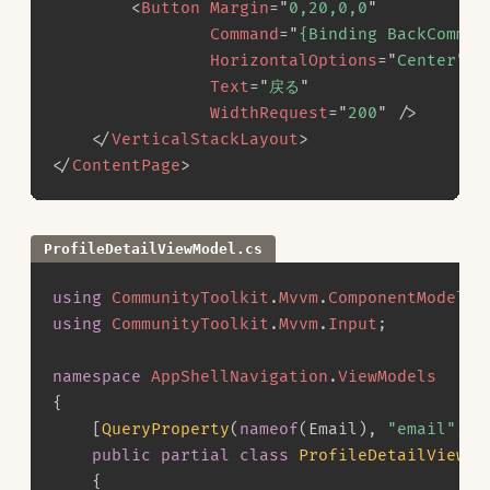
<
Button
Margin
=
"
0,20,0,0
"
Command
=
"
{Binding BackComman
HorizontalOptions
=
"
Center
"
Text
=
"
戻る
"
WidthRequest
=
"
200
"
/>
</
VerticalStackLayout
>
</
ContentPage
>
ProfileDetailViewModel.cs
using
CommunityToolkit
.
Mvvm
.
ComponentModel
;
using
CommunityToolkit
.
Mvvm
.
Input
;
namespace
AppShellNavigation
.
ViewModels
{
[
QueryProperty
(
nameof
(
Email
)
,
"email"
)
]
public
partial
class
ProfileDetailViewMo
{