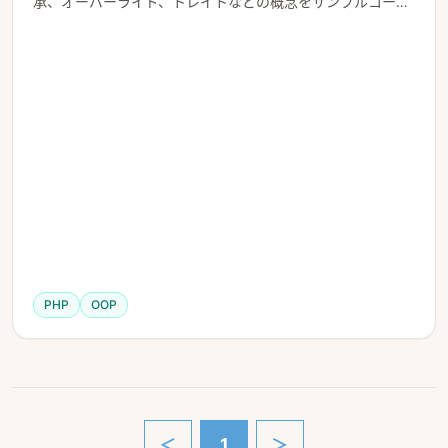
承、オーバーライド、トレイトなどの概念をサンプルコード
と共に解説。PHP8.1対応。
PHP
OOP
＜
1
＞