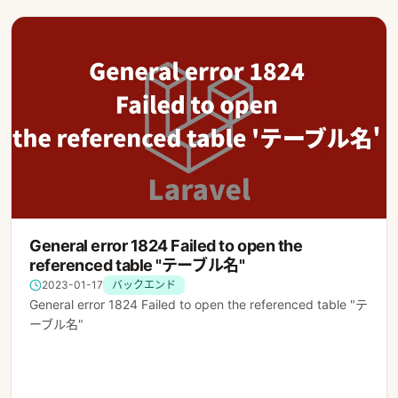
General error 1824 Failed to open the
referenced table "テーブル名"
2023-01-17
バックエンド
General error 1824 Failed to open the referenced table "テ
ーブル名"