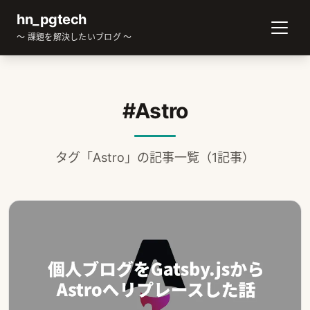
hn_pgtech
～ 課題を解決したいブログ ～
#Astro
タグ「Astro」の記事一覧（1記事）