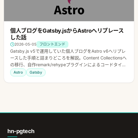
個人ブログをGatsby.jsからAstroへリプレース
した話
2026-05-05
フロントエンド
Gatsby.js v5で運用していた個人ブログをAstro v6へリプレ
ースした手順と詰まりどころを解説。Content Collectionsへ
の移行、自作remark/rehypeプラグインによるコードタイト
ルやカスタムタグ対応、画像最適化、Tailwind v4対応など、
Astro
Gatsby
移行時に直面した課題と解決策をまとめました。
hn-pgtech