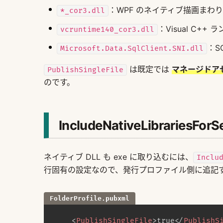
：WPF のネイティブ描画まわり
*_cor3.dll
：Visual C++ 
vcruntime140_cor3.dll
：S
Microsoft.Data.SqlClient.SNI.dll
は既定では
マネージドア
PublishSingleFile
のです。
IncludeNativeLibrariesFo
ネイティブ DLL も exe に取り込むには、
Inclu
行固有の設定なので、発行プロファイル側に追記
FolderProfile.pubxml
<
PublishSingleFile
>
true
</
PublishS