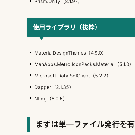
Prism.Unity（8.1.97）
使用ライブラリ（抜粋）
MaterialDesignThemes（4.9.0）
MahApps.Metro.IconPacks.Material（5.1.0）
Microsoft.Data.SqlClient（5.2.2）
Dapper（2.1.35）
NLog（6.0.5）
まずは単一ファイル発行を有