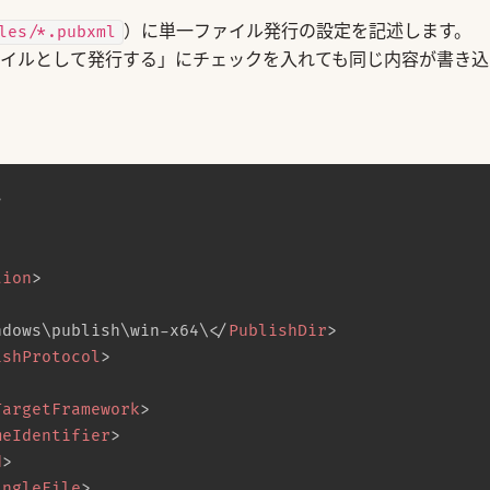
）に単一ファイル発行の設定を記述します。
les/*.pubxml
「単一ファイルとして発行する」にチェックを入れても同じ内容が書き込
>
tion
>
ndows\publish\win-x64\
</
PublishDir
>
ishProtocol
>
TargetFramework
>
meIdentifier
>
d
>
ingleFile
>