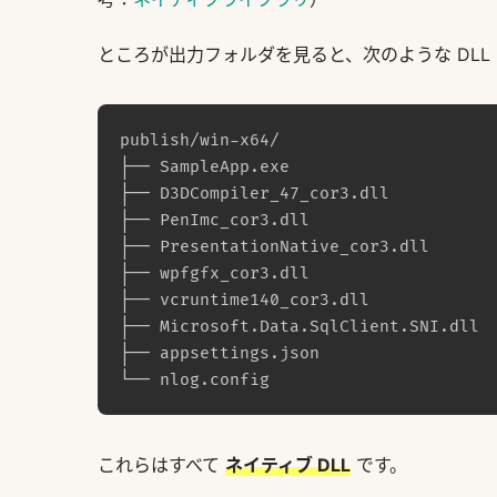
ところが出力フォルダを見ると、次のような DLL 
publish/win-x64/

├── SampleApp.exe

├── D3DCompiler_47_cor3.dll

├── PenImc_cor3.dll

├── PresentationNative_cor3.dll

├── wpfgfx_cor3.dll

├── vcruntime140_cor3.dll

├── Microsoft.Data.SqlClient.SNI.dll

├── appsettings.json

これらはすべて
ネイティブ DLL
です。