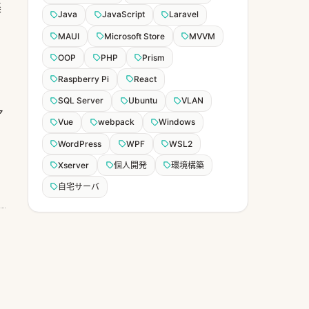
楽
Java
JavaScript
Laravel
MAUI
Microsoft Store
MVVM
OOP
PHP
Prism
Raspberry Pi
React
SQL Server
Ubuntu
VLAN
ァ
Vue
webpack
Windows
WordPress
WPF
WSL2
Xserver
個人開発
環境構築
自宅サーバ