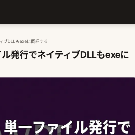
ィブDLLもexeに同梱する
イル発行でネイティブDLLもexeに