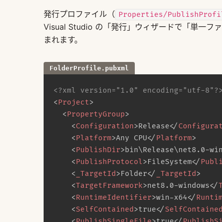
発行プロファイル（
Properties/PublishProfi
Visual Studio の「発行」ウィザードで
まれます。
FolderProfile.pubxml
<?xml version="1.0" encoding="utf-8"?
<
Project
>
<
PropertyGroup
>
<
Configuration
>
Release
</
Configura
<
Platform
>
Any CPU
</
Platform
>
<
PublishDir
>
bin\Release\net8.0-wi
<
PublishProtocol
>
FileSystem
</
Publ
<
_TargetId
>
Folder
</
_TargetId
>
<
TargetFramework
>
net8.0-windows
</
<
RuntimeIdentifier
>
win-x64
</
Runti
<
SelfContained
>
true
</
SelfContaine
<
PublishSingleFile
>
true
</
PublishS