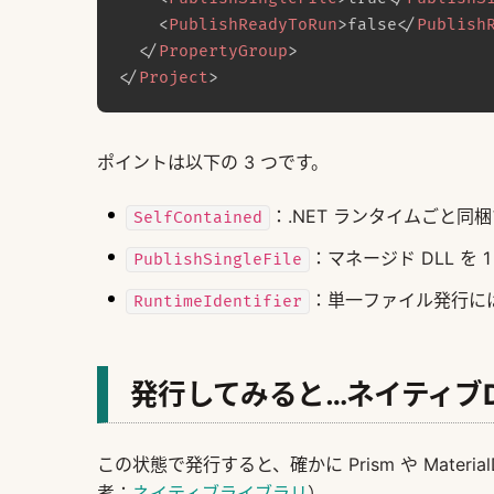
<
PublishReadyToRun
>
false
</
Publish
</
PropertyGroup
>
</
Project
>
ポイントは以下の 3 つです。
：.NET ランタイムごと同
SelfContained
：マネージド DLL を 1
PublishSingleFile
：単一ファイル発行には
RuntimeIdentifier
発行してみると…ネイティブD
この状態で発行すると、確かに Prism や Material
考：
ネイティブライブラリ
）