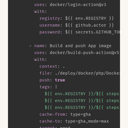
uses
:
 docker/login
-
action@v3

with
:
registry
:
 $
{
{
 env.REGISTRY 
}
}
username
:
 $
{
{
 github.actor 
}
}
password
:
 $
{
{
 secrets.GITHUB_TOKEN
-
name
:
 Build and push App image

uses
:
 docker/build
-
push
-
action@v5

with
:
context
:
 .

file
:
 ./deploy/docker/php/Dockerfil
push
:
true
tags
:
|
            ${{ env.REGISTRY }}/${{ steps.met
            ${{ env.REGISTRY }}/${{ steps.me
            ${{ env.REGISTRY }}/${{ steps.me
cache-from
:
 type=gha

cache-to
:
 type=gha
,
mode=max
