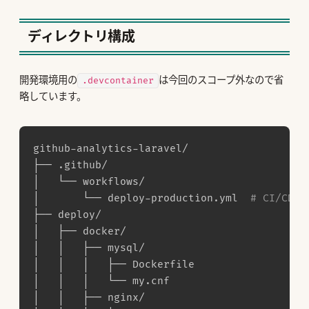
ディレクトリ構成
開発環境用の
は今回のスコープ外なので省
.devcontainer
略しています。
github-analytics-laravel/

├── .github/

│   └── workflows/

│       └── deploy-production.yml  
# CI/CD
├── deploy/

│   ├── docker/

│   │   ├── mysql/

│   │   │   ├── Dockerfile

│   │   │   └── my.cnf

│   │   ├── nginx/
