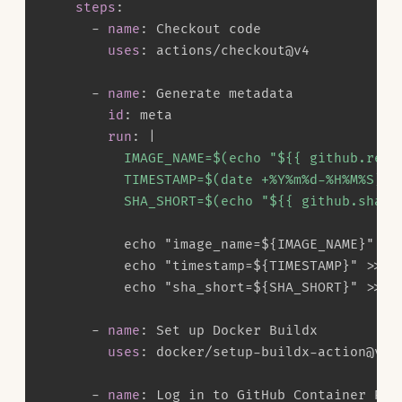
steps
:
-
name
:
 Checkout code

uses
:
 actions/checkout@v4

-
name
:
 Generate metadata

id
:
 meta

run
:
|
          IMAGE_NAME=$(echo "${{ github.repo
          TIMESTAMP=$(date +%Y%m%d-%H%M%S)

          SHA_SHORT=$(echo "${{ github.sha }
          echo "image_name=$
{
IMAGE_NAME
}
" 
>
>
          echo "timestamp=$
{
TIMESTAMP
}
" 
>
>
 $
          echo "sha_short=$
{
SHA_SHORT
}
" 
>
>
 $
-
name
:
 Set up Docker Buildx

uses
:
 docker/setup
-
buildx
-
action@v3

-
name
:
 Log in to GitHub Container Regi