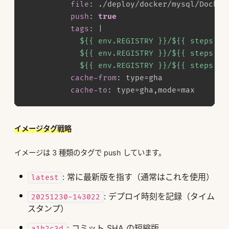
file
:
 ./deploy/docker/mysql/Dockerf
push
:
true
tags
:
|
            ${{ env.REGISTRY }}/${{ steps.met
            ${{ env.REGISTRY }}/${{ steps.me
            ${{ env.REGISTRY }}/${{ steps.me
cache-from
:
 type=gha

cache-to
:
 type=gha
,
イメージタグ戦略
イメージは 3 種類のタグで push しています。
: 常に最新版を指す（通常はこれを使用）
latest
: デプロイ時刻を記録（タイム
20251230-143022
スタンプ）
: コミット SHA の短縮版
a1b2c3d