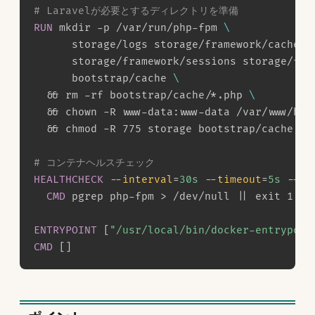
# Laravelが必要とするディレクトリを準備
RUN
 mkdir -p /var/run/php-fpm 
\
      storage/logs storage/framework/cache 
\
      storage/framework/sessions storage/fra
      bootstrap/cache 
\
  && rm -rf bootstrap/cache/*.php 
\
  && chown -R www-data:www-data /var/www/htm
  && chmod -R 775 storage bootstrap/cache
# コンテナヘルスチェック
HEALTHCHECK
--interval
=
30s
--timeout
=
5s
--st
CMD
 pgrep php-fpm > /dev/null || exit 1
ENTRYPOINT
 [
"/usr/local/bin/docker-entrypoin
CMD
 []