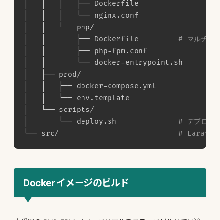
│   │   │   ├── Dockerfile

│   │   │   └── nginx.conf

│   │   └── php/

│   │       ├── Dockerfile         
# マルチス
│   │       ├── php-fpm.conf

│   │       └── docker-entrypoint.sh

│   ├── prod/

│   │   ├── docker-compose.yml

│   │   └── env.template

│   └── scripts/

│       └── deploy.sh              
# デプロイ
└── src/                           
# Larav
Docker イメージのビルド