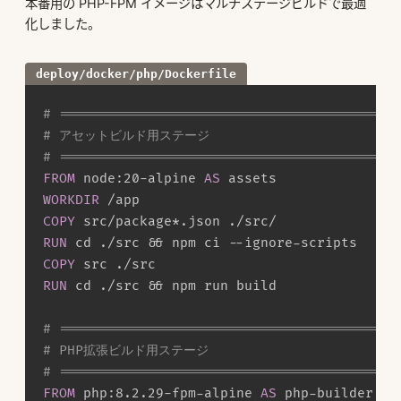
本番用の PHP-FPM イメージはマルチステージビルドで最適
化しました。
deploy/docker/php/Dockerfile
# ==========================================
# アセットビルド用ステージ
# ==========================================
FROM
 node:20-alpine 
AS
 assets
WORKDIR
 /app
COPY
 src/package*.json ./src/
RUN
 cd ./src && npm ci --ignore-scripts
COPY
 src ./src
RUN
 cd ./src && npm run build
# ==========================================
# PHP拡張ビルド用ステージ
# ==========================================
FROM
 php:8.2.29-fpm-alpine 
AS
 php-builder