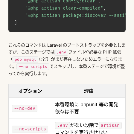
"@php artisan config:clear"
,
"@php artisan clear-compiled"
,
"@php artisan package:discover --ansi"
]
これらのコマンドは Laravel のブートストラップを必要としま
すが、このステージでは
ファイルや必要な PHP 拡張
.env
（
など）がまだ存在しないためエラーになりま
pdo_mysql
す。
でスキップし、本番ステージで環境が整
--no-scripts
ってから実行します。
オプション
理由
本番環境に phpunit 等の開発
--no-dev
依存は不要
がない段階で
.env
artisan
--no-scripts
コマンドを実行させない