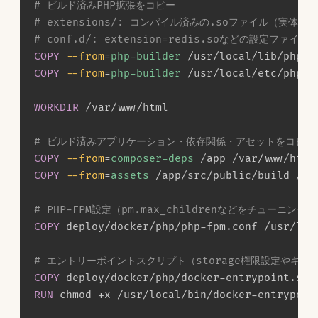
# ビルド済みPHP拡張をコピー
# extensions/: コンパイル済みの.soファイル（実体）
# conf.d/: extension=redis.soなどの設定ファイ
COPY
--from
=
php-builder
 /usr/local/lib/php/e
COPY
--from
=
php-builder
 /usr/local/etc/php/c
WORKDIR
 /var/www/html
# ビルド済みアプリケーション・依存関係・アセットをコピー
COPY
--from
=
composer-deps
 /app /var/www/html
COPY
--from
=
assets
 /app/src/public/build /va
# PHP-FPM設定（pm.max_childrenなどをチューニング
COPY
 deploy/docker/php/php-fpm.conf /usr/loc
# エントリーポイントスクリプト（storage権限設定やキャ
COPY
 deploy/docker/php/docker-entrypoint.sh 
RUN
 chmod +x /usr/local/bin/docker-entrypoin