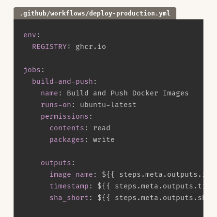
.github/workflows/deploy-production.yml
env
:
REGISTRY
:
 ghcr.io

jobs
:
build-and-push
:
name
:
 Build and Push Docker Images

runs-on
:
 ubuntu
-
latest

permissions
:
contents
:
 read

packages
:
 write

outputs
:
image_name
:
 $
{
{
 steps.meta.outputs.ima
timestamp
:
 $
{
{
 steps.meta.outputs.time
sha_short
:
 $
{
{
 steps.meta.outputs.sha_