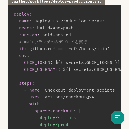
.github/workflows/deploy-production.yml
deploy
:
name
:
 Deploy to Production Server

needs
:
 build
-
and
-
push

runs-on
:
 self
-
hosted

# mainブランチのみデプロイを実行
if
:
 github.ref == 'refs/heads/main'

env
:
GHCR_TOKEN
:
 $
{
{
 secrets.GHCR_TOKEN 
}
}
GHCR_USERNAME
:
 $
{
{
 secrets.GHCR_USERNAME
steps
:
-
name
:
 Checkout deployment scripts

uses
:
 actions/checkout@v4

with
:
sparse-checkout
:
|
          deploy/scripts

          deploy/prod