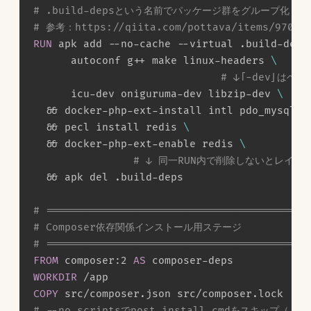
# .build-depsという名前でパッケージ群をグループ化（
# 参考：https://qiita.com/pottava/items/970d7b
RUN
 apk add --no-cache --virtual .build-deps
      autoconf g++ make linux-headers 
\
# ↓「-dev」は
      icu-dev oniguruma-dev libzip-dev 
\
  && docker-php-ext-install intl pdo_mysql m
  && pecl install redis 
\
  && docker-php-ext-enable redis 
\
# ↓ 同一RUN内で削除しないとレイ
  && apk del .build-deps
# ==========================================
# Composer依存関係インストール用ステージ
# ==========================================
FROM
 composer:2 
AS
 composer-deps
WORKDIR
 /app
COPY
 src/composer.json src/composer.lock ./
# --no-scriptsでpost-install-cmdをスキップ