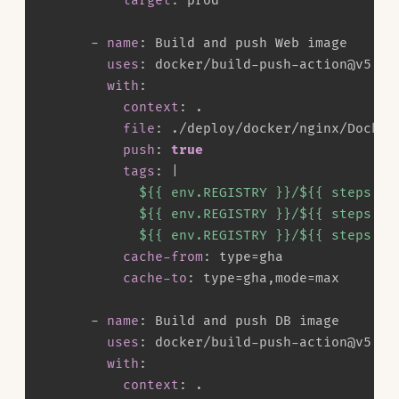
target
:
 prod

-
name
:
 Build and push Web image

uses
:
 docker/build
-
push
-
action@v5

with
:
context
:
 .

file
:
 ./deploy/docker/nginx/Dockerf
push
:
true
tags
:
|
            ${{ env.REGISTRY }}/${{ steps.met
            ${{ env.REGISTRY }}/${{ steps.me
            ${{ env.REGISTRY }}/${{ steps.me
cache-from
:
 type=gha

cache-to
:
 type=gha
,
mode=max

-
name
:
 Build and push DB image

uses
:
 docker/build
-
push
-
action@v5

with
:
context
:
 .
