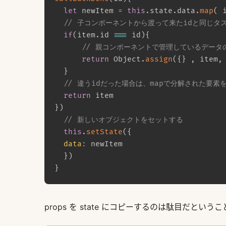
let
 newItem 
=
this
.
state
.
data
.
map
(
// 子コンポーネントから渡って来たidと同じタ
if
(
item
.
id 
===
 id
)
{
// 親コンポーネントで管理しているデータ
return
 Object
.
assign
(
{
}
,
 item
,
}
// 違うidだった場合は、mapで分解された要素
return
}
)
// 新しいオブジェクトをセットする
this
.
setState
(
{
data
:
 newItem

}
)
}
props を state にコピーするのは駄目だと