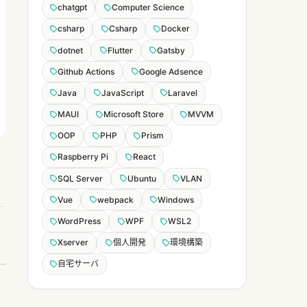
chatgpt
Computer Science
csharp
Csharp
Docker
dotnet
Flutter
Gatsby
Github Actions
Google Adsence
Java
JavaScript
Laravel
MAUI
Microsoft Store
MVVM
OOP
PHP
Prism
Raspberry Pi
React
SQL Server
Ubuntu
VLAN
Vue
webpack
Windows
WordPress
WPF
WSL2
Xserver
個人開発
環境構築
自宅サーバ