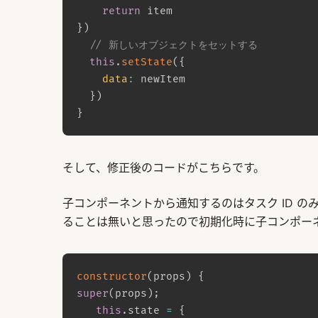
return
}
)
// 新しいオブジェクトをセットする
this
.
setState
(
{
data
:
 newItem

}
)
}
そして、修正後のコードがこちらです。
子コンポーネントから通知するのはタスク ID のみとし
ることは無いと思ったので初期化時に子コンポーネントの
constructor
(
props
)
{
super
(
props
)
;
this
.
state 
=
{