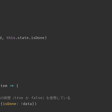
d
,
this
.
state
.
isDone
)
item
=>
{
の状態（true か false）を使用している
{
isDone
:
!
data
}
)