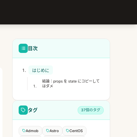
目次
はじめに
結論：props を state にコピーして
はダメ
タグ
37個のタグ
Admob
Astro
CentOS