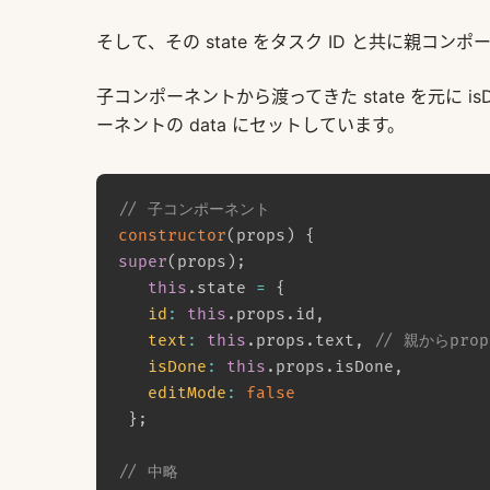
そして、その state をタスク ID と共に親コ
子コンポーネントから渡ってきた state を元に 
ーネントの data にセットしています。
// 子コンポーネント
constructor
(
props
)
{
super
(
props
)
;
this
.
state 
=
{
id
:
this
.
props
.
id
,
text
:
this
.
props
.
text
,
// 親からpr
isDone
:
this
.
props
.
isDone
,
editMode
:
false
}
;
// 中略