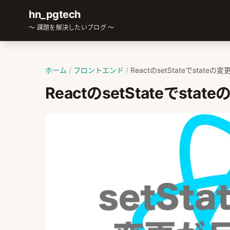
hn_pgtech
～ 課題を解決したいブログ ～
ホーム
/
フロントエンド
/
ReactのsetStateでstat
ReactのsetStateでst