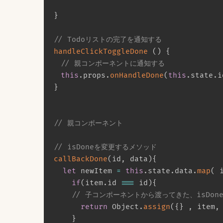
}
// Todoリストの完了を通知する
handleClickToggleDone
(
)
{
// 親コンポーネントに通知する
this
.
props
.
onHandleDone
(
this
.
state
.
i
}
// 親コンポーネント
// isDoneを変更するメソッド
callBackDone
(
id
,
 data
)
{
let
 newItem 
=
this
.
state
.
data
.
map
(
if
(
item
.
id 
===
 id
)
{
// 子コンポーネントから渡ってきた、isDone
return
 Object
.
assign
(
{
}
,
 item
,
}