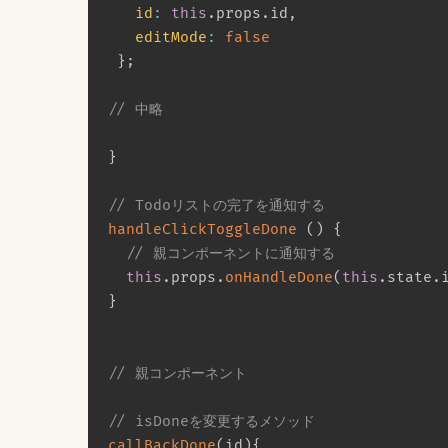
id
:
this
.
props
.
id
,
editMode
:
false
}
;
// 中略
}
// Todoリストの完了を通知する
handleClickToggleDone
(
)
{
// 親コンポーネントに通知する
this
.
props
.
onHandleDone
(
this
.
state
.
}
// 親コンポーネント
// isDoneを変更するメソッド
callBackDone
(
id
)
{