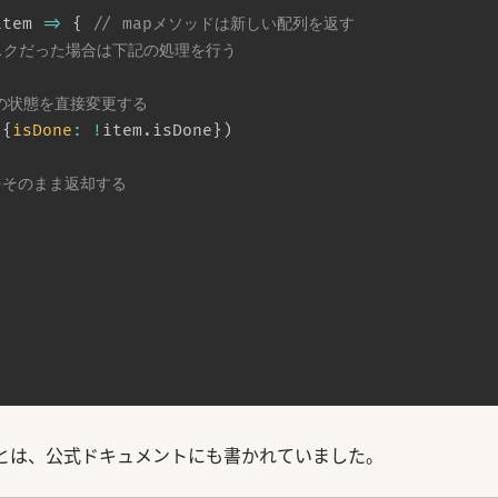
item
=>
{
// mapメソッドは新しい配列を返す
スクだった場合は下記の処理を行う
の状態を直接変更する
{
isDone
:
!
item
.
isDone
}
)
をそのまま返却する
いうことは、公式ドキュメントにも書かれていました。