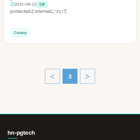
2021-09-22
C#
protectedとinternalについて
Csharp
＜
3
＞
hn-pgtech